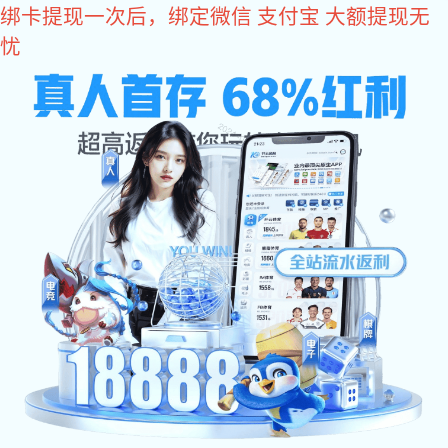
im电竞
im电竞
关于im电竞
im电竞 动态
会员单位
政策法规
联系im电竞
厨房设备基地（2016朱台镇）
五金厨具基地（2009博兴）
玛钢管件基地（2010平阴）
im电竞:五金工具和健身器材基地（2011文登和博山）
im电竞:建筑五金基地（2011国强）
im电竞: 炊事机械之乡（2010刁镇）
机械工具基地（2010东平）