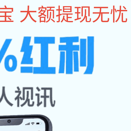
设为im电竞
|
收藏本
站
能大赛