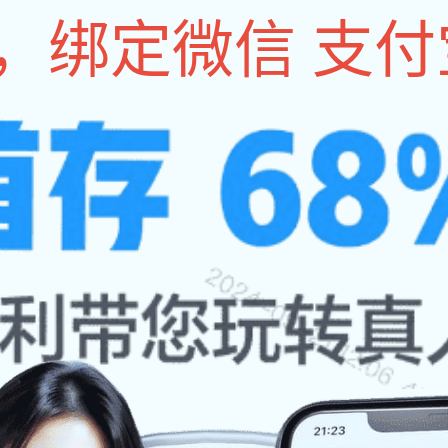
会员单位
政策法规
国际合作
标准与检测
基地建设
技
五金工具和健身器材基地（2011文登和博山）
浏览数:
251
次