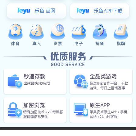
副理事长单位
im
©
2016 山东
|
本站使