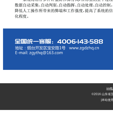
im
©
2016 山东
|
本站使