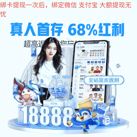
im电竞
im电竞
关于im电竞
im电竞 动态
会员单位
政策法规
联系im电竞
税务检查马上要来！
国家税务总局近日发布《关于开展增值税发票使用管理情况专项检查
试点以来，纳税人发票使用情况（重点是生活服务业和商业零售业纳
以下这“常见的14种不合规票据”，赶紧拿去对照检查吧。