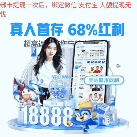
im电竞
im电竞
关于im电竞
im电竞 动态
会员单位
政策法规
联系im电竞
省五金研究所、省五金与衡器行业协会携手省轻工联
为增进党员干部对衡器历史文化的了解，加强党性
所、省五金与衡器行业协会联合党支部与省轻工联社
韵，铭初心使命”主题党日活动。