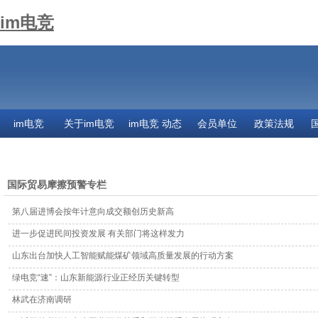
im电竞
im电竞
关于im电竞
im电竞 动态
会员单位
政策法规
联系im电竞
国际贸易摩擦预警专栏
第八届进博会按年计意向成交额创历史新高
进一步促进民间投资发展 有关部门将这样发力
山东出台加快人工智能赋能煤矿领域高质量发展的行动方案
绿电竞“速”：山东新能源行业正经历关键转型
林武在济南调研