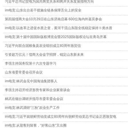
习近平总书记贺电为国共两党关系和两岸关系发展指明方向
im电竞:山东出台若干措施全链条保障舌尖上的安全
第四届儒商大会10月29日在山东济南启幕 600位海内外嘉宾参会
im电竞:以改革之进促水质之变，黄河干流山东段全线稳定保持Ⅱ类水质
im电竞:第十届中国国际版权博览会暨2025国际版权论坛在青岛开幕
习近平向联合国粮食及农业组织成立80周年致贺信
引资超万亿元！儒商大会金字招牌，锚定山东新未来
李强主持国务院第十六次专题学习
山东省委常委会召开会议
im电竞:林武会见中国海油集团客人
李强主持召开经济形势专家和企业家座谈会
林武在烟台调研并指导市委常委会会议
im电竞:林武调研“三秋”农业生产工作
im电竞:习近平就朝鲜劳动党成立80周年向朝鲜劳动党总书记金正恩致贺电
im电竞:从迎客到留客，“好客山东”又出圈